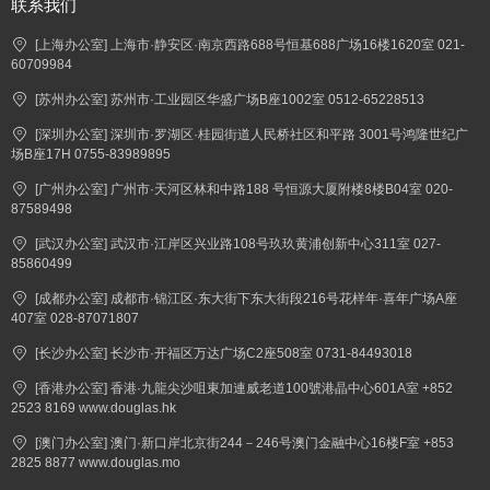
联系我们
[上海办公室] 上海市·静安区·南京西路688号恒基688广场16楼1620室 021-
60709984
[苏州办公室] 苏州市·工业园区华盛广场B座1002室 0512-65228513
[深圳办公室] 深圳市·罗湖区·桂园街道人民桥社区和平路 3001号鸿隆世纪广
场B座17H 0755-83989895
[广州办公室] 广州市·天河区林和中路188 号恒源大厦附楼8楼B04室 020-
87589498
[武汉办公室] 武汉市·江岸区兴业路108号玖玖黄浦创新中心311室 027-
85860499
[成都办公室] 成都市·锦江区·东大街下东大街段216号花样年·喜年广场A座
407室 028-87071807
[长沙办公室] 长沙市·开福区万达广场C2座508室 0731-84493018
[香港办公室] 香港·九龍尖沙咀東加連威老道100號港晶中心601A室 +852
2523 8169 www.douglas.hk
[澳门办公室] 澳门·新口岸北京街244－246号澳门金融中心16楼F室 +853
2825 8877 www.douglas.mo