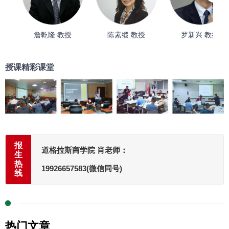
詹乾隆 教授
陈素缎 教授
罗新兴 教授
授课精彩课堂
报
道格拉斯商学院 肖老师：
生
热
19926657583(微信同号)
线
热门文章