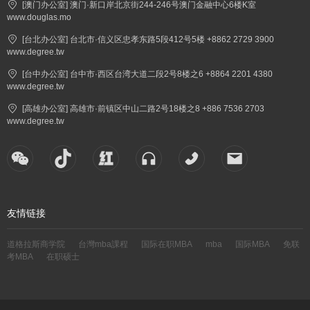
[澳门办公室] 澳门·新口岸北京街244-246号澳门金融中心6楼K室
www.douglas.mo
[台北办公室] 台北市·信义区忠孝东路5段412号5楼 +8862 2729 3900
www.degree.tw
[台中办公室] 台中市·西区台湾大道二段2号8楼之6 +8864 2201 4380
www.degree.tw
[高雄办公室] 高雄市·前镇区中山二路2号18楼之8 +886 7536 2703
www.degree.tw
友情链接
道格拉斯商学院
台灣mba課程
国际在职MBA
mba
国际MBA
免联
考MBA
在职硕士