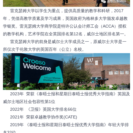
雷克瑟姆大学
以学生为重点，提供高质量的教学和科研，2017
年，凭借高教学质素及学习成果，英国政府为
格林多大学
颁发卓越教
学银奖。
雷克瑟姆大学
商学院是特许公认会计师工会（ACCA）授权
的教学机构，艺术学院在全英国排名第12名，威尔士地区排名第一。
雷克瑟姆大学
的前身是威尔士大学成员之一，原威尔士大学是一
所仅次于伦敦大学的英国百年（公立）名校。
2023年 荣获《泰晤士报和星期日泰晤士报优秀大学指南》英国及
威尔士地区社会包容性第1位
2022年 《卫报》英国大学排名66位
2021年 荣获卓越教学协作奖(CATE)
2019年 《泰晤士报和星期日泰晤士报优秀大学指南》年轻大学排
名32位