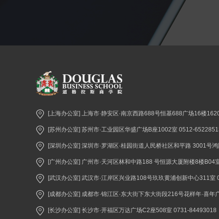
[上海办公室] 上海市·静安区·南京西路688号恒基688广场16楼1620室 
[苏州办公室] 苏州市·工业园区华盛广场B座1002室 0512-6522851
[深圳办公室] 深圳市·罗湖区·桂园街道人民桥社区和平路 3001号鸿隆世纪
[广州办公室] 广州市·天河区林和中路188 号恒源大厦附楼8楼B04室 02
[武汉办公室] 武汉市·江岸区兴业路108号玖玖黄浦创新中心311室 027
[成都办公室] 成都市·锦江区·东大街下东大街段216号花样年·喜年广场A座
[长沙办公室] 长沙市·开福区万达广场C2座508室 0731-84493018