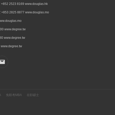
523 8169 www.douglas.hk
2825 8877 www.douglas.mo
douglas.mo
www.degree.tw
www.degree.tw
w.degree.tw
A
免联考MBA
在职硕士