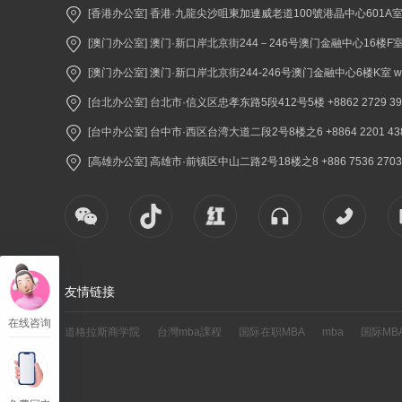
[香港办公室] 香港·九龍尖沙咀東加連威老道100號港晶中心601A室 +852 2
[澳门办公室] 澳门·新口岸北京街244－246号澳门金融中心16楼F室 +853 
[澳门办公室] 澳门·新口岸北京街244-246号澳门金融中心6楼K室 www.
[台北办公室] 台北市·信义区忠孝东路5段412号5楼 +8862 2729 3900 
[台中办公室] 台中市·西区台湾大道二段2号8楼之6 +8864 2201 4380 
[高雄办公室] 高雄市·前镇区中山二路2号18楼之8 +886 7536 2703 ww
友情链接
在线咨询
道格拉斯商学院
台灣mba課程
国际在职MBA
mba
国际MB