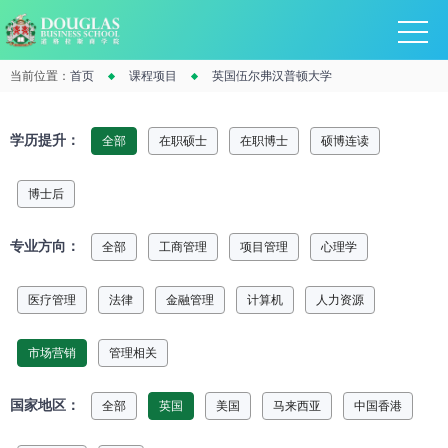
当前位置：
首页
课程项目
英国伍尔弗汉普顿大学
学历提升：
全部
在职硕士
在职博士
硕博连读
博士后
专业方向：
全部
工商管理
项目管理
心理学
医疗管理
法律
金融管理
计算机
人力资源
市场营销
管理相关
国家地区：
全部
英国
美国
马来西亚
中国香港