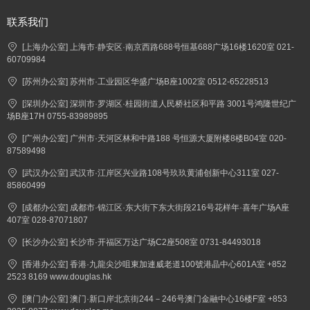
联系我们
[上海办公室] 上海市·静安区·南京西路688号恒基688广场16楼1620室 021-
60709984
[苏州办公室] 苏州市·工业园区华盛广场B座1002室 0512-65228513
[深圳办公室] 深圳市·罗湖区·桂园街道人民桥社区和平路 3001号鸿隆世纪广
场B座17H 0755-83989895
[广州办公室] 广州市·天河区林和中路188 号恒源大厦附楼8楼B04室 020-
87589498
[武汉办公室] 武汉市·江岸区兴业路108号玖玖黄浦创新中心311室 027-
85860499
[成都办公室] 成都市·锦江区·东大街下东大街段216号花样年·喜年广场A座
407室 028-87071807
[长沙办公室] 长沙市·开福区万达广场C2座508室 0731-84493018
[香港办公室] 香港·九龍尖沙咀東加連威老道100號港晶中心601A室 +852
2523 8169 www.douglas.hk
[澳门办公室] 澳门·新口岸北京街244－246号澳门金融中心16楼F室 +853