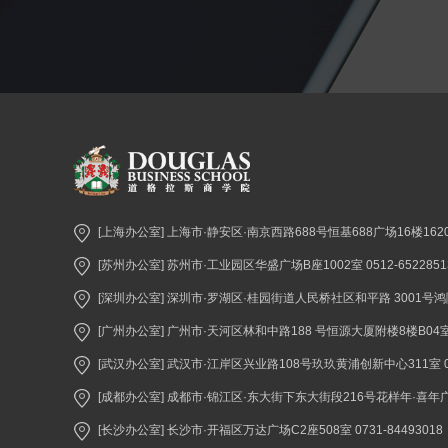
[上海办公室] 上海市·静安区·南京西路688号恒基688广场16楼1620室 
[苏州办公室] 苏州市·工业园区华盛广场B座1002室 0512-6522851
[深圳办公室] 深圳市·罗湖区·桂园街道人民桥社区和平路 3001号鸿隆世纪
[广州办公室] 广州市·天河区林和中路188 号恒源大厦附楼8楼B04室 02
[武汉办公室] 武汉市·江岸区兴业路108号玖玖黄浦创新中心311室 027
[成都办公室] 成都市·锦江区·东大街下东大街段216号花样年·喜年广场A座
[长沙办公室] 长沙市·开福区万达广场C2座508室 0731-84493018