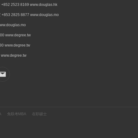
523 8169 www.douglas.hk
2825 8877 www.douglas.mo
douglas.mo
www.degree.tw
www.degree.tw
w.degree.tw
A
免联考MBA
在职硕士