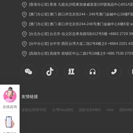
[香港办公室] 香港·九龍尖沙咀東加連威老道100號港晶中心601A室 +852 2
[澳门办公室] 澳门·新口岸北京街244－246号澳门金融中心16楼F室 +853 
[澳门办公室] 澳门·新口岸北京街244-246号澳门金融中心6楼K室 www.
[台北办公室] 台北市·信义区忠孝东路5段412号5楼 +8862 2729 3900 
[台中办公室] 台中市·西区台湾大道二段2号8楼之6 +8864 2201 4380 
[高雄办公室] 高雄市·前镇区中山二路2号18楼之8 +886 7536 2703 ww
友情链接
在线咨询
道格拉斯商学院
台灣mba課程
国际在职MBA
mba
国际MB