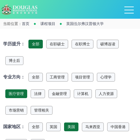
当前位置：
首页
课程项目
英国伍尔弗汉普顿大学
学历提升：
全部
在职硕士
在职博士
硕博连读
博士后
专业方向：
全部
工商管理
项目管理
心理学
医疗管理
法律
金融管理
计算机
人力资源
市场营销
管理相关
国家地区：
全部
英国
美国
马来西亚
中国香港