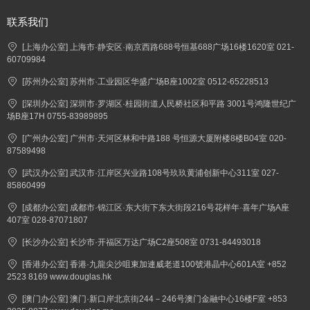
联系我们
[上海办公室] 上海市·静安区·南京西路688号恒基688广场16楼1620室 021-
60709984
[苏州办公室] 苏州市·工业园区华盛广场B座1002室 0512-65228513
[深圳办公室] 深圳市·罗湖区·桂园街道人民桥社区和平路 3001号鸿隆世纪广
场B座17H 0755-83989895
[广州办公室] 广州市·天河区林和中路188 号恒源大厦附楼8楼B04室 020-
87589498
[武汉办公室] 武汉市·江岸区兴业路108号玖玖黄浦创新中心311室 027-
85860499
[成都办公室] 成都市·锦江区·东大街下东大街段216号花样年·喜年广场A座
407室 028-87071807
[长沙办公室] 长沙市·开福区万达广场C2座508室 0731-84493018
[香港办公室] 香港·九龍尖沙咀東加連威老道100號港晶中心601A室 +852
2523 8169 www.douglas.hk
[澳门办公室] 澳门·新口岸北京街244－246号澳门金融中心16楼F室 +853