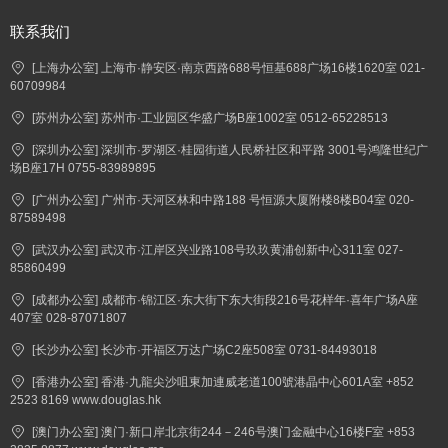
联系我们
[上海办公室] 上海市·静安区·南京西路688号恒基688广场16楼1620室 021-
60709984
[苏州办公室] 苏州市·工业园区华盛广场B座1002室 0512-65228513
[深圳办公室] 深圳市·罗湖区·桂园街道人民桥社区和平路 3001号鸿隆世纪广
场B座17H 0755-83989895
[广州办公室] 广州市·天河区林和中路188 号恒源大厦附楼8楼B04室 020-
87589498
[武汉办公室] 武汉市·江岸区兴业路108号玖玖黄浦创新中心311室 027-
85860499
[成都办公室] 成都市·锦江区·东大街下东大街段216号花样年·喜年广场A座
407室 028-87071807
[长沙办公室] 长沙市·开福区万达广场C2座508室 0731-84493018
[香港办公室] 香港·九龍尖沙咀東加連威老道100號港晶中心601A室 +852
2523 8169 www.douglas.hk
[澳门办公室] 澳门·新口岸北京街244－246号澳门金融中心16楼F室 +853