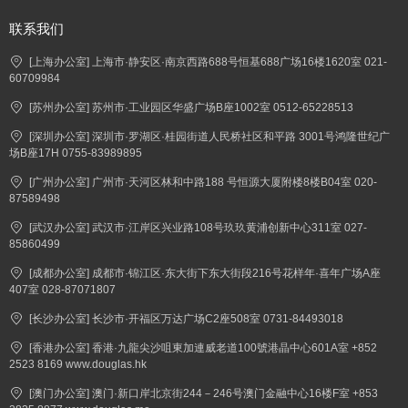
联系我们
[上海办公室] 上海市·静安区·南京西路688号恒基688广场16楼1620室 021-
60709984
[苏州办公室] 苏州市·工业园区华盛广场B座1002室 0512-65228513
[深圳办公室] 深圳市·罗湖区·桂园街道人民桥社区和平路 3001号鸿隆世纪广
场B座17H 0755-83989895
[广州办公室] 广州市·天河区林和中路188 号恒源大厦附楼8楼B04室 020-
87589498
[武汉办公室] 武汉市·江岸区兴业路108号玖玖黄浦创新中心311室 027-
85860499
[成都办公室] 成都市·锦江区·东大街下东大街段216号花样年·喜年广场A座
407室 028-87071807
[长沙办公室] 长沙市·开福区万达广场C2座508室 0731-84493018
[香港办公室] 香港·九龍尖沙咀東加連威老道100號港晶中心601A室 +852
2523 8169 www.douglas.hk
[澳门办公室] 澳门·新口岸北京街244－246号澳门金融中心16楼F室 +853