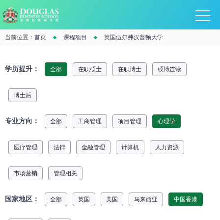
当前位置：
首页
课程项目
英国伍尔弗汉普顿大学
学历提升：
全部
在职硕士
在职博士
硕博连读
博士后
专业方向：
全部
工商管理
项目管理
心理学
医疗管理
法律
金融管理
计算机
人力资源
市场营销
管理相关
国家地区：
全部
英国
美国
马来西亚
中国香港