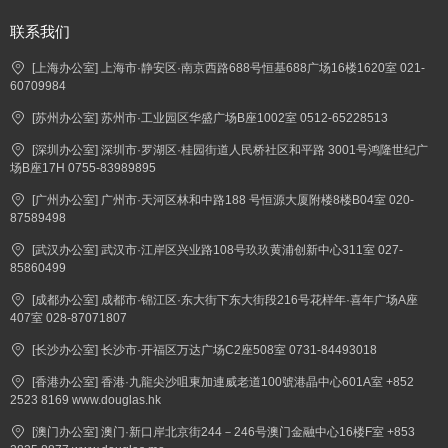
联系我们
[上海办公室] 上海市·静安区·南京西路688号恒基688广场16楼1620室 021-
60709984
[苏州办公室] 苏州市·工业园区华盛广场B座1002室 0512-65228513
[深圳办公室] 深圳市·罗湖区·桂园街道人民桥社区和平路 3001号鸿隆世纪广
场B座17H 0755-83989895
[广州办公室] 广州市·天河区林和中路188 号恒源大厦附楼8楼B04室 020-
87589498
[武汉办公室] 武汉市·江岸区兴业路108号玖玖黄浦创新中心311室 027-
85860499
[成都办公室] 成都市·锦江区·东大街下东大街段216号花样年·喜年广场A座
407室 028-87071807
[长沙办公室] 长沙市·开福区万达广场C2座508室 0731-84493018
[香港办公室] 香港·九龍尖沙咀東加連威老道100號港晶中心601A室 +852
2523 8169 www.douglas.hk
[澳门办公室] 澳门·新口岸北京街244－246号澳门金融中心16楼F室 +853