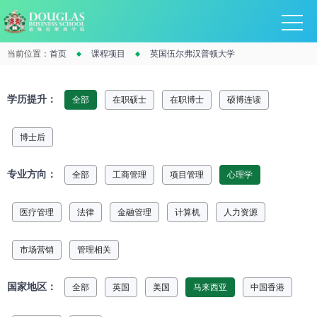
当前位置：
首页
课程项目
英国伍尔弗汉普顿大学
学历提升：
全部
在职硕士
在职博士
硕博连读
博士后
专业方向：
全部
工商管理
项目管理
心理学
医疗管理
法律
金融管理
计算机
人力资源
市场营销
管理相关
国家地区：
全部
英国
美国
马来西亚
中国香港