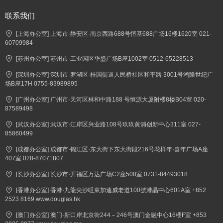
联系我们
[上海办公室] 上海市·静安区·南京西路688号恒基688广场16楼1620室 021-
60709984
[苏州办公室] 苏州市·工业园区华盛广场B座1002室 0512-65228513
[深圳办公室] 深圳市·罗湖区·桂园街道人民桥社区和平路 3001号鸿隆世纪广
场B座17H 0755-83989895
[广州办公室] 广州市·天河区林和中路188 号恒源大厦附楼8楼B04室 020-
87589498
[武汉办公室] 武汉市·江岸区兴业路108号玖玖黄浦创新中心311室 027-
85860499
[成都办公室] 成都市·锦江区·东大街下东大街段216号花样年·喜年广场A座
407室 028-87071807
[长沙办公室] 长沙市·开福区万达广场C2座508室 0731-84493018
[香港办公室] 香港·九龍尖沙咀東加連威老道100號港晶中心601A室 +852
2523 8169 www.douglas.hk
[澳门办公室] 澳门·新口岸北京街244－246号澳门金融中心16楼F室 +853