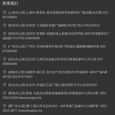
联系我们
[上海办公室] 上海市·静安区·南京西路688号恒基688广场16楼1620室 021-
60709984
[苏州办公室] 苏州市·工业园区华盛广场B座1002室 0512-65228513
[深圳办公室] 深圳市·罗湖区·桂园街道人民桥社区和平路 3001号鸿隆世纪广
场B座17H 0755-83989895
[广州办公室] 广州市·天河区林和中路188 号恒源大厦附楼8楼B04室 020-
87589498
[武汉办公室] 武汉市·江岸区兴业路108号玖玖黄浦创新中心311室 027-
85860499
[成都办公室] 成都市·锦江区·东大街下东大街段216号花样年·喜年广场A座
407室 028-87071807
[长沙办公室] 长沙市·开福区万达广场C2座508室 0731-84493018
[香港办公室] 香港·九龍尖沙咀東加連威老道100號港晶中心601A室 +852
2523 8169 www.douglas.hk
[澳门办公室] 澳门·新口岸北京街244－246号澳门金融中心16楼F室 +853
2825 8877 www.douglas.mo