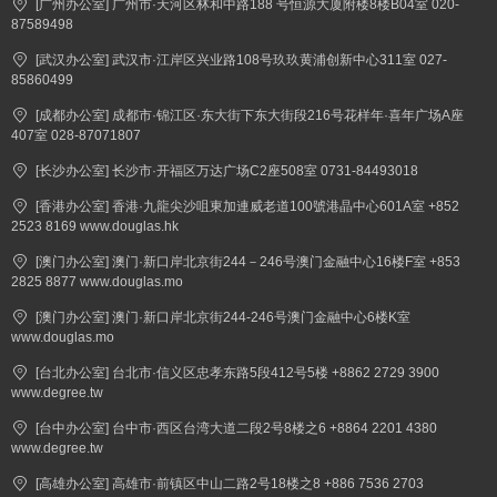
[广州办公室] 广州市·天河区林和中路188 号恒源大厦附楼8楼B04室 020-
87589498
[武汉办公室] 武汉市·江岸区兴业路108号玖玖黄浦创新中心311室 027-
85860499
[成都办公室] 成都市·锦江区·东大街下东大街段216号花样年·喜年广场A座
407室 028-87071807
[长沙办公室] 长沙市·开福区万达广场C2座508室 0731-84493018
[香港办公室] 香港·九龍尖沙咀東加連威老道100號港晶中心601A室 +852
2523 8169 www.douglas.hk
[澳门办公室] 澳门·新口岸北京街244－246号澳门金融中心16楼F室 +853
2825 8877 www.douglas.mo
[澳门办公室] 澳门·新口岸北京街244-246号澳门金融中心6楼K室
www.douglas.mo
[台北办公室] 台北市·信义区忠孝东路5段412号5楼 +8862 2729 3900
www.degree.tw
[台中办公室] 台中市·西区台湾大道二段2号8楼之6 +8864 2201 4380
www.degree.tw
[高雄办公室] 高雄市·前镇区中山二路2号18楼之8 +886 7536 2703