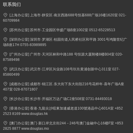
联系我们
[上海办公室] 上海市·静安区·南京西路688号恒基688广场16楼1620室 021-
60709984
[苏州办公室] 苏州市·工业园区华盛广场B座1002室 0512-65228513
[深圳办公室] 深圳市·罗湖区·桂园街道人民桥社区和平路 3001号鸿隆世纪广
场B座17H 0755-83989895
[广州办公室] 广州市·天河区林和中路188 号恒源大厦附楼8楼B04室 020-
87589498
[武汉办公室] 武汉市·江岸区兴业路108号玖玖黄浦创新中心311室 027-
85860499
[成都办公室] 成都市·锦江区·东大街下东大街段216号花样年·喜年广场A座
407室 028-87071807
[长沙办公室] 长沙市·开福区万达广场C2座508室 0731-84493018
[香港办公室] 香港·九龍尖沙咀東加連威老道100號港晶中心601A室 +852
2523 8169 www.douglas.hk
[澳门办公室] 澳门·新口岸北京街244－246号澳门金融中心16楼F室 +853
2825 8877 www.douglas.mo