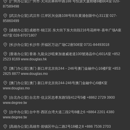
[广州办公室] 广州市·天河区林和中路188 号恒源大厦附楼8楼B04室 020-
87589498
[武汉办公室] 武汉市·江岸区兴业路108号玖玖黄浦创新中心311室 027-
85860499
[成都办公室] 成都市·锦江区·东大街下东大街段216号花样年·喜年广场A座
407室 028-87071807
[长沙办公室] 长沙市·开福区万达广场C2座508室 0731-84493018
[香港办公室] 香港·九龍尖沙咀東加連威老道100號港晶中心601A室 +852
2523 8169 www.douglas.hk
[澳门办公室] 澳门·新口岸北京街244－246号澳门金融中心16楼F室 +853
2825 8877 www.douglas.mo
[澳门办公室] 澳门·新口岸北京街244-246号澳门金融中心6楼K室
www.douglas.mo
[台北办公室] 台北市·信义区忠孝东路5段412号5楼 +8862 2729 3900
www.degree.tw
[台中办公室] 台中市·西区台湾大道二段2号8楼之6 +8864 2201 4380
www.degree.tw
[高雄办公室] 高雄市·前镇区中山二路2号18楼之8 +886 7536 2703