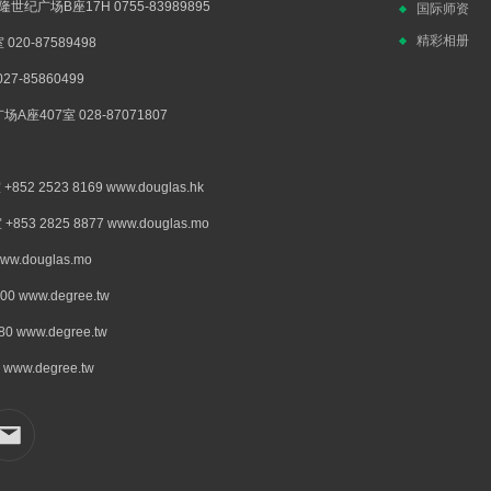
广场B座17H 0755-83989895
国际师资
精彩相册
0-87589498
-85860499
407室 028-87071807
523 8169 www.douglas.hk
2825 8877 www.douglas.mo
douglas.mo
www.degree.tw
www.degree.tw
w.degree.tw