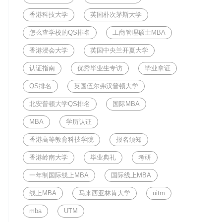
香港科技大学
英国朴次茅斯大学
怎么查学校的QS排名
工商管理硕士MBA
香港浸会大学
英国中央兰开夏大学
认证指南
优秀毕业生专访
毕业拿证
QS排名
英国伍尔弗汉普顿大学
北安普顿大学QS排名
国际MBA
MBA
学历认证
香港高等教育科技学院
报名须知
香港岭南大学
毕业典礼
考研
一年制国际线上MBA
国际线上MBA
线上MBA
马来西亚林肯大学
uitm
mba
UTM