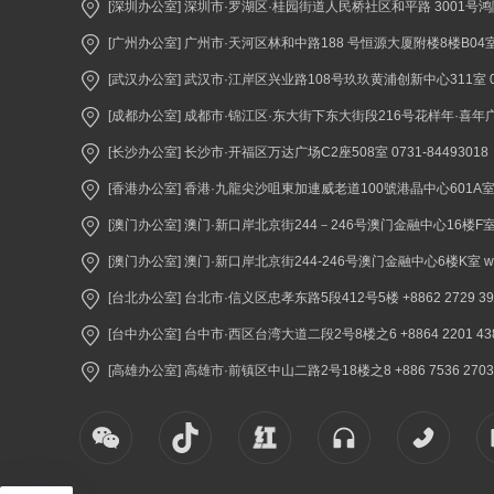
[深圳办公室] 深圳市·罗湖区·桂园街道人民桥社区和平路 3001号鸿隆世纪
[广州办公室] 广州市·天河区林和中路188 号恒源大厦附楼8楼B04室 02
[武汉办公室] 武汉市·江岸区兴业路108号玖玖黄浦创新中心311室 027
[成都办公室] 成都市·锦江区·东大街下东大街段216号花样年·喜年广场A座
[长沙办公室] 长沙市·开福区万达广场C2座508室 0731-84493018
[香港办公室] 香港·九龍尖沙咀東加連威老道100號港晶中心601A室 +852 2
[澳门办公室] 澳门·新口岸北京街244－246号澳门金融中心16楼F室 +853 
[澳门办公室] 澳门·新口岸北京街244-246号澳门金融中心6楼K室 www.
[台北办公室] 台北市·信义区忠孝东路5段412号5楼 +8862 2729 3900 
[台中办公室] 台中市·西区台湾大道二段2号8楼之6 +8864 2201 4380 
[高雄办公室] 高雄市·前镇区中山二路2号18楼之8 +886 7536 2703 ww