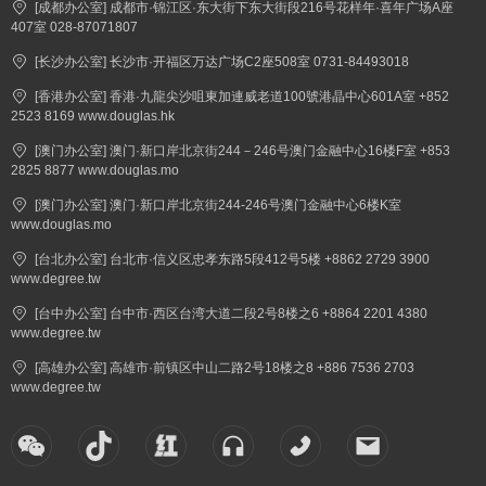
[成都办公室] 成都市·锦江区·东大街下东大街段216号花样年·喜年广场A座
407室 028-87071807
[长沙办公室] 长沙市·开福区万达广场C2座508室 0731-84493018
[香港办公室] 香港·九龍尖沙咀東加連威老道100號港晶中心601A室 +852
2523 8169 www.douglas.hk
[澳门办公室] 澳门·新口岸北京街244－246号澳门金融中心16楼F室 +853
2825 8877 www.douglas.mo
[澳门办公室] 澳门·新口岸北京街244-246号澳门金融中心6楼K室
www.douglas.mo
[台北办公室] 台北市·信义区忠孝东路5段412号5楼 +8862 2729 3900
www.degree.tw
[台中办公室] 台中市·西区台湾大道二段2号8楼之6 +8864 2201 4380
www.degree.tw
[高雄办公室] 高雄市·前镇区中山二路2号18楼之8 +886 7536 2703
www.degree.tw