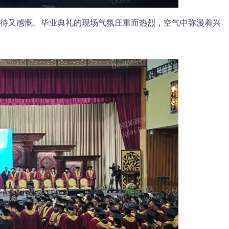
待又感慨。毕业典礼的现场气氛庄重而热烈，空气中弥漫着兴