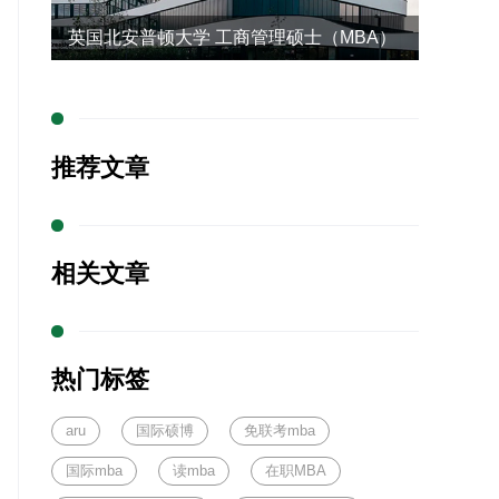
英国北安普顿大学 工商管理硕士（MBA）
（新加坡留学）
推荐文章
相关文章
热门标签
aru
国际硕博
免联考mba
国际mba
读mba
在职MBA