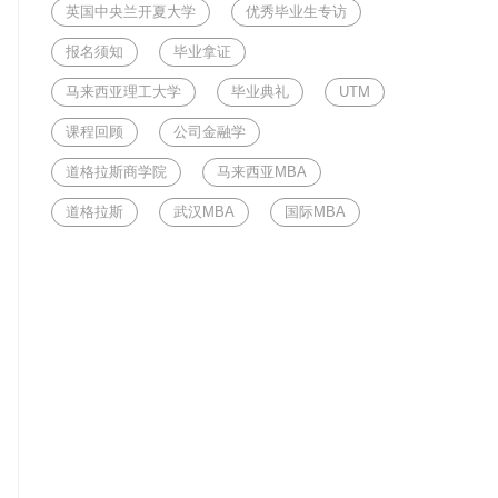
英国中央兰开夏大学
优秀毕业生专访
报名须知
毕业拿证
马来西亚理工大学
毕业典礼
UTM
课程回顾
公司金融学
道格拉斯商学院
马来西亚MBA
道格拉斯
武汉MBA
国际MBA