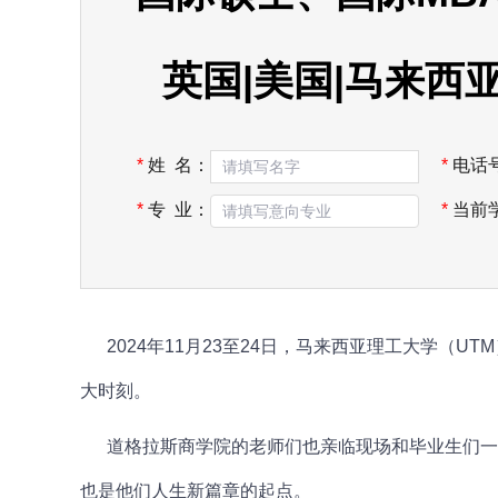
英国|美国|马来西
*
姓 名：
*
电话
*
专 业：
*
当前
2024年11月23至24日，
马来西亚理工大学
（UT
大时刻。
道格拉斯商学院
的老师们也亲临现场和毕业生们一
也是他们人生新篇章的起点。