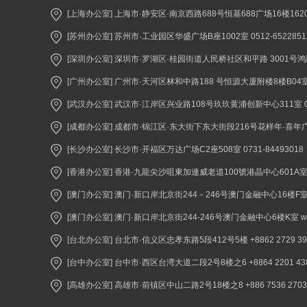
[上海办公室] 上海市·静安区·南京西路688号恒基688广场16楼1620室 
[苏州办公室] 苏州市·工业园区华盛广场B座1002室 0512-6522851
[深圳办公室] 深圳市·罗湖区·桂园街道人民桥社区和平路 3001号鸿隆世纪
[广州办公室] 广州市·天河区林和中路188 号恒源大厦附楼8楼B04室 02
[武汉办公室] 武汉市·江岸区兴业路108号玖玖黄浦创新中心311室 027
[成都办公室] 成都市·锦江区·东大街下东大街段216号花样年·喜年广场A座
[长沙办公室] 长沙市·开福区万达广场C2座508室 0731-84493018
[香港办公室] 香港·九龍尖沙咀東加連威老道100號港晶中心601A室 +852 2
[澳门办公室] 澳门·新口岸北京街244－246号澳门金融中心16楼F室 +853 
[澳门办公室] 澳门·新口岸北京街244-246号澳门金融中心6楼K室 www.
[台北办公室] 台北市·信义区忠孝东路5段412号5楼 +8862 2729 3900 
[台中办公室] 台中市·西区台湾大道二段2号8楼之6 +8864 2201 4380 
[高雄办公室] 高雄市·前镇区中山二路2号18楼之8 +886 7536 2703 ww