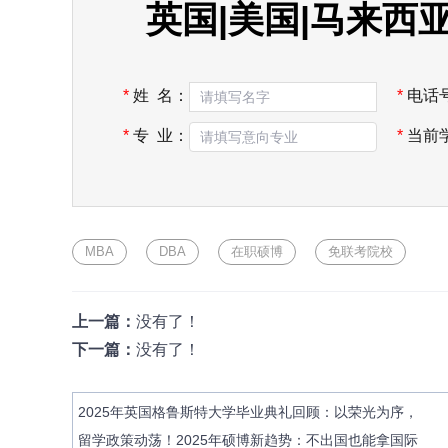
英国|美国|马来西
*
姓 名：
*
电话
*
专 业：
*
当前
MBA
DBA
在职硕博
免联考院校
上一篇：
没有了！
下一篇：
没有了！
2025年英国格鲁斯特大学毕业典礼回顾：以荣光为序，
留学政策动荡！2025年硕博新趋势：不出国也能拿国际