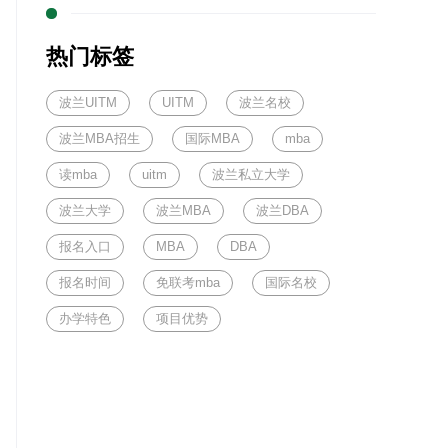
热门标签
波兰UITM
UITM
波兰名校
波兰MBA招生
国际MBA
mba
读mba
uitm
波兰私立大学
波兰大学
波兰MBA
波兰DBA
报名入口
MBA
DBA
报名时间
免联考mba
国际名校
办学特色
项目优势