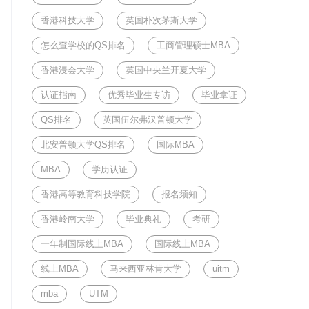
香港科技大学
英国朴次茅斯大学
怎么查学校的QS排名
工商管理硕士MBA
香港浸会大学
英国中央兰开夏大学
认证指南
优秀毕业生专访
毕业拿证
QS排名
英国伍尔弗汉普顿大学
北安普顿大学QS排名
国际MBA
MBA
学历认证
香港高等教育科技学院
报名须知
香港岭南大学
毕业典礼
考研
一年制国际线上MBA
国际线上MBA
线上MBA
马来西亚林肯大学
uitm
mba
UTM