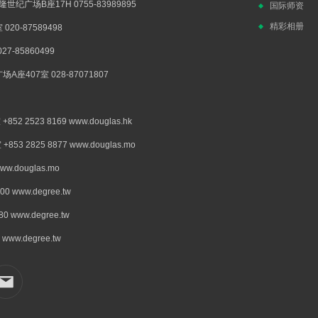
广场B座17H 0755-83989895
国际师资
精彩相册
0-87589498
-85860499
407室 028-87071807
523 8169 www.douglas.hk
2825 8877 www.douglas.mo
douglas.mo
www.degree.tw
www.degree.tw
w.degree.tw