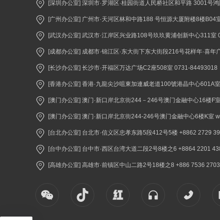
[深圳办公室] 深圳市·罗湖区·桂园街道人民桥社区和平路 3001号鸿隆世纪
[广州办公室] 广州市·天河区林和中路188 号恒源大厦附楼8楼B04室 02
[武汉办公室] 武汉市·江岸区兴业路108号玖玖黄浦创新中心311室 027
[成都办公室] 成都市·锦江区·东大街下东大街段216号花样年·喜年广场A座
[长沙办公室] 长沙市·开福区万达广场C2座508室 0731-84493018
[香港办公室] 香港·九龍尖沙咀東加連威老道100號港晶中心601A室 +852 2
[澳门办公室] 澳门·新口岸北京街244－246号澳门金融中心16楼F室 +853 
[澳门办公室] 澳门·新口岸北京街244-246号澳门金融中心6楼K室 www.
[台北办公室] 台北市·信义区忠孝东路5段412号5楼 +8862 2729 3900 
[台中办公室] 台中市·西区台湾大道二段2号8楼之6 +8864 2201 4380 
[高雄办公室] 高雄市·前镇区中山二路2号18楼之8 +886 7536 2703 ww