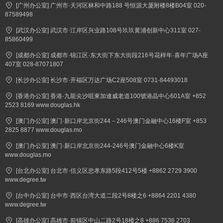
[广州办公室] 广州市·天河区林和中路188 号恒源大厦附楼8楼B04室 020-
87589498
[武汉办公室] 武汉市·江岸区兴业路108号玖玖黄浦创新中心311室 027-
85860499
[成都办公室] 成都市·锦江区·东大街下东大街段216号花样年·喜年广场A座
407室 028-87071807
[长沙办公室] 长沙市·开福区万达广场C2座508室 0731-84493018
[香港办公室] 香港·九龍尖沙咀東加連威老道100號港晶中心601A室 +852
2523 8169 www.douglas.hk
[澳门办公室] 澳门·新口岸北京街244－246号澳门金融中心16楼F室 +853
2825 8877 www.douglas.mo
[澳门办公室] 澳门·新口岸北京街244-246号澳门金融中心6楼K室
www.douglas.mo
[台北办公室] 台北市·信义区忠孝东路5段412号5楼 +8862 2729 3900
www.degree.tw
[台中办公室] 台中市·西区台湾大道二段2号8楼之6 +8864 2201 4380
www.degree.tw
[高雄办公室] 高雄市·前镇区中山二路2号18楼之8 +886 7536 2703