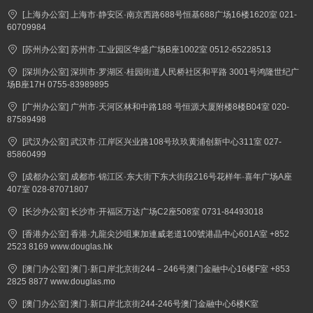
[上海办公室] 上海市·静安区·南京西路688号恒基688广场16楼1620室 021-
60709984
[苏州办公室] 苏州市·工业园区华盛广场B座1002室 0512-65228513
[深圳办公室] 深圳市·罗湖区·桂园街道人民桥社区和平路 3001号鸿隆世纪广
场B座17H 0755-83989895
[广州办公室] 广州市·天河区林和中路188 号恒源大厦附楼8楼B04室 020-
87589498
[武汉办公室] 武汉市·江岸区兴业路108号玖玖黄浦创新中心311室 027-
85860499
[成都办公室] 成都市·锦江区·东大街下东大街段216号花样年·喜年广场A座
407室 028-87071807
[长沙办公室] 长沙市·开福区万达广场C2座508室 0731-84493018
[香港办公室] 香港·九龍尖沙咀東加連威老道100號港晶中心601A室 +852
2523 8169 www.douglas.hk
[澳门办公室] 澳门·新口岸北京街244－246号澳门金融中心16楼F室 +853
2825 8877 www.douglas.mo
[澳门办公室] 澳门·新口岸北京街244-246号澳门金融中心6楼K室